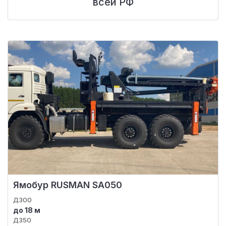
всей РФ
Ямобур RUSMAN SA050
Д300
до 18 м
Д350