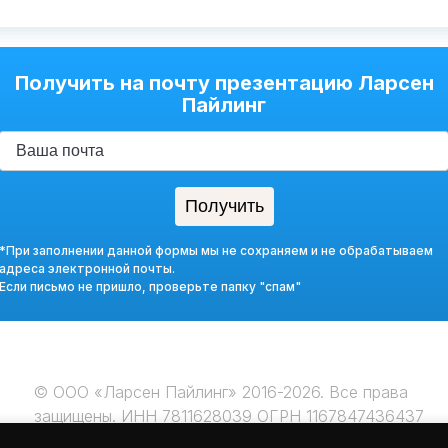
Получить на почту презентацию Ларсен
Пайлинг
*При заполнении данной формы мы не сохраняем и не обрабатываем
адреса электронной почты.
Если письмо не пришло, проверьте папку "спам"
© ООО «Ларсен Пайлинг» 2016-2026. Все права
защищены. ИНН 7811628039 ОГРН 1167847436437
Блог
Покупка