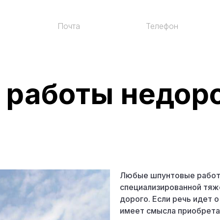
Почта
Телефон
mail@vprent.ru
+7 (812) 200-42-2
 работы недор
Любые шпунтовые работ
специализированной тяже
дорого. Если речь идет о
имеет смысла приобретат