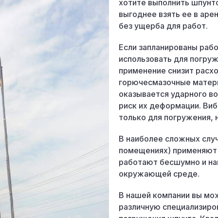
хотите выполнить шпунт
выгоднее взять ее в ар
без ущерба для работ.
Если запланированы рабо
использовать для погру
применение снизит расх
горючесмазочные матер
оказывается ударного в
риск их деформации. Ви
только для погружения, н
В наиболее сложных случ
помещениях) применяю
работают бесшумно и на
окружающей среде.
В нашей компании вы мо
различную специализиро