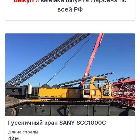
Выкуп
и выемка шпунта Ларсена по
всей РФ
4 800 руб./ч. с НДС за работу в 2 смены!
Гусеничный кран SANY SCC1000C
Длина стрелы
42 м